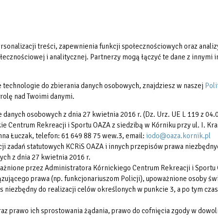
Aktualności
Partnerzy
Galerie zdjęć
Restauracja Ventus
sonalizacji treści, zapewnienia funkcji społecznościowych oraz analizy
Regulaminy
ecznościowej i analitycznej. Partnerzy mogą łączyć te dane z innymi in
Reklama
Rodzina 3+
nne technologie do zbierania danych osobowych, znajdziesz w naszej
Poli
rolę nad Twoimi danymi.
e danych osobowych z dnia 27 kwietnia 2016 r. (Dz. Urz. UE L 119 z 04.0
 Centrum Rekreacji i Sportu OAZA z siedzibą w Kórniku przy ul. I. Kra
na Łuczak, telefon: 61 649 88 75 wew.3, email:
iodo@oaza.kornik.pl
i zadań statutowych KCRiS OAZA i innych przepisów prawa niezbędnych 
ych z dnia 27 kwietnia 2016 r.
żnione przez Administratora Kórnickiego Centrum Rekreacji i Sportu
ującego prawa (np. funkcjonariuszom Policji), upoważnione osoby świ
iezbędny do realizacji celów określonych w punkcie 3, a po tym czas
oraz prawo ich sprostowania żądania, prawo do cofnięcia zgody w do