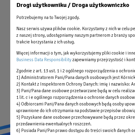
Drogi użytkowniku / Droga użytkowniczko
Stopka
PŁYWALNIA
OAZA
Potrzebujemy na to Twojej zgody.
HALA SPORTOWA
BŁONIE
Nasz serwis używa plików cookie. Korzystamy z nich w celu per
ODNOWA BIOLOGICZNA
Błażejewko
z naszej strony, udostępniamy naszym partnerom z branży społ
trakcie korzystania z ich usług.
FITNESS
LODOWISKO
SIŁOWNIA
OAZA KIDS
Więcej informacji o tym, jak wykorzystujemy pliki cookie i i
Business Data Responsibility
zapewniamy przejrzystość i kont
Olimpijczycy
Zgodnie z art. 13 ust. 1 i 2 ogólnego rozporządzenia o ochroni
Organizacja imprez
1) Administratorem Pani/Pana danych osobowych jest Kórnickie
2) Kontakt z Inspektorem Ochrony Danych: imię i nazwisko: An
3) Pani/Pana dane osobowe przetwarzane będą w celu realizacj
1 lit. c i e ogólnego rozporządzenia o ochronie danych osobow
4) Odbiorcami Pani/Pana danych osobowych będą osoby upowa
uprawnione do ich otrzymania na podstawie przepisów obowiąz
5) Pozyskane dane osobowe przechowywane będą przez okres n
przedawnienia ewentualnych roszczeń.
6) Posiada Pani/Pan prawo dostępu do treści swoich danych 