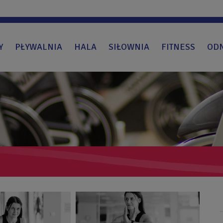
Y
PŁYWALNIA
HALA
SIŁOWNIA
FITNESS
OD
Obraz
bez
opisu