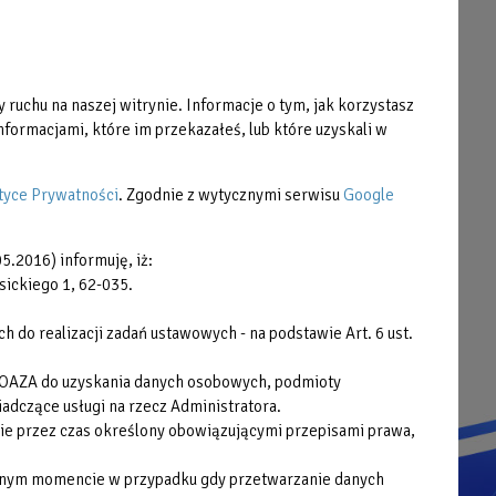
Strefa Klienta
Cennik
 ruchu na naszej witrynie. Informacje o tym, jak korzystasz
Grafiki zajęć
formacjami, które im przekazałeś, lub które uzyskali w
Pliki do pobrania
Praca
tyce Prywatności
. Zgodnie z wytycznymi serwisu
Google
Zamówienia publiczne
5.2016) informuję, iż:
Plany postępowań
sickiego 1, 62-035.
Cyberbezpieczeństwo
do realizacji zadań ustawowych - na podstawie Art. 6 ust.
Deklaracja dostępności cyfrowej
 OAZA do uzyskania danych osobowych, podmioty
adczące usługi na rzecz Administratora.
ie przez czas określony obowiązującymi przepisami prawa,
wolnym momencie w przypadku gdy przetwarzanie danych