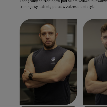
Zachęcamy do treningów pod okiem wykwalifikowanych
treningowy, udzielą porad w zakresie dietetyki.