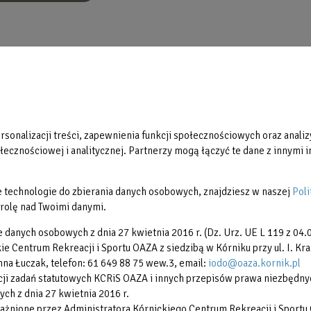
Aktualności
Partnerzy
Galerie zdjęć
Restauracja Ventus
sonalizacji treści, zapewnienia funkcji społecznościowych oraz analizy
Regulaminy
ecznościowej i analitycznej. Partnerzy mogą łączyć te dane z innymi in
Reklama
Rodzina 3+
nne technologie do zbierania danych osobowych, znajdziesz w naszej
Poli
rolę nad Twoimi danymi.
e danych osobowych z dnia 27 kwietnia 2016 r. (Dz. Urz. UE L 119 z 04.0
 Centrum Rekreacji i Sportu OAZA z siedzibą w Kórniku przy ul. I. Kra
na Łuczak, telefon: 61 649 88 75 wew.3, email:
iodo@oaza.kornik.pl
i zadań statutowych KCRiS OAZA i innych przepisów prawa niezbędnych 
ych z dnia 27 kwietnia 2016 r.
żnione przez Administratora Kórnickiego Centrum Rekreacji i Sportu