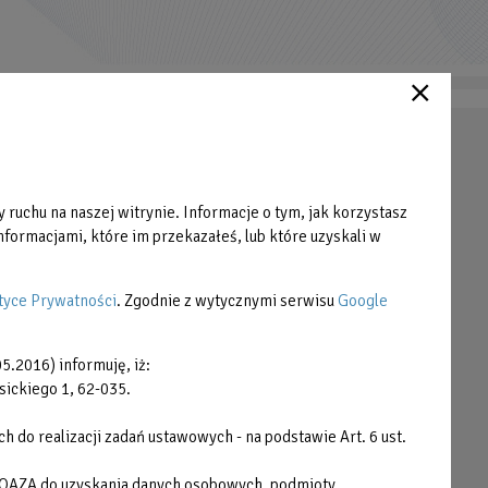
Strefa Klienta
Cennik
 ruchu na naszej witrynie. Informacje o tym, jak korzystasz
Grafiki zajęć
formacjami, które im przekazałeś, lub które uzyskali w
Pliki do pobrania
Praca
tyce Prywatności
. Zgodnie z wytycznymi serwisu
Google
Zamówienia publiczne
5.2016) informuję, iż:
Plany postępowań
sickiego 1, 62-035.
Cyberbezpieczeństwo
do realizacji zadań ustawowych - na podstawie Art. 6 ust.
Deklaracja dostępności cyfrowej
 OAZA do uzyskania danych osobowych, podmioty