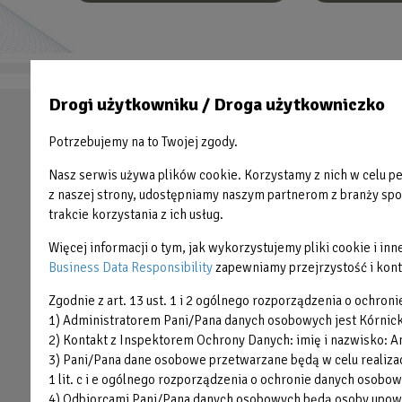
Drogi użytkowniku / Droga użytkowniczko
Stopka
PŁYWALNIA
OAZA
Potrzebujemy na to Twojej zgody.
HALA SPORTOWA
BŁONIE
Nasz serwis używa plików cookie. Korzystamy z nich w celu per
ODNOWA BIOLOGICZNA
Błażejewko
z naszej strony, udostępniamy naszym partnerom z branży społ
trakcie korzystania z ich usług.
FITNESS
LODOWISKO
SIŁOWNIA
OAZA KIDS
Więcej informacji o tym, jak wykorzystujemy pliki cookie i i
Business Data Responsibility
zapewniamy przejrzystość i kont
Olimpijczycy
Zgodnie z art. 13 ust. 1 i 2 ogólnego rozporządzenia o ochroni
Organizacja imprez
1) Administratorem Pani/Pana danych osobowych jest Kórnickie
2) Kontakt z Inspektorem Ochrony Danych: imię i nazwisko: An
3) Pani/Pana dane osobowe przetwarzane będą w celu realizacj
1 lit. c i e ogólnego rozporządzenia o ochronie danych osobow
4) Odbiorcami Pani/Pana danych osobowych będą osoby upowa