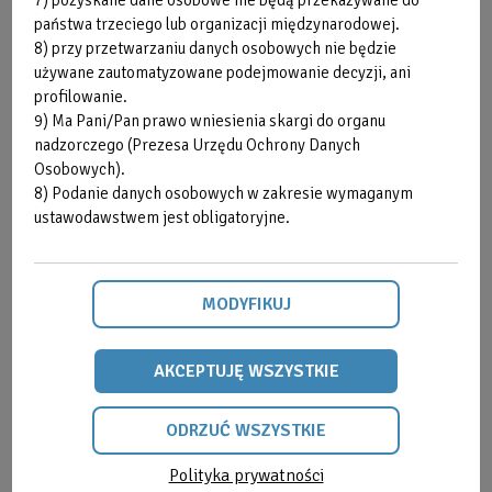
7) pozyskane dane osobowe nie będą przekazywane do
państwa trzeciego lub organizacji międzynarodowej.
8) przy przetwarzaniu danych osobowych nie będzie
używane zautomatyzowane podejmowanie decyzji, ani
profilowanie.
9) Ma Pani/Pan prawo wniesienia skargi do organu
nadzorczego (Prezesa Urzędu Ochrony Danych
Osobowych).
8) Podanie danych osobowych w zakresie wymaganym
ustawodawstwem jest obligatoryjne.
ZAPISY
MODYFIKUJ
Referencja
AKCEPTUJĘ WSZYSTKIE
2026-07-01
do
Grafik Zajęć Fitness
segmentu
ODRZUĆ WSZYSTKIE
SPRAWDŹ
Polityka prywatności