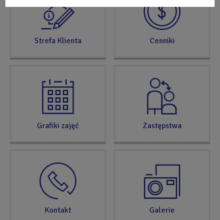
ODRZUĆ
TERAZ
WSZYSTKIE
Strefa Klienta
Cenniki
Grafiki zajęć
Zastępstwa
Kontakt
Galerie