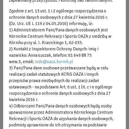
zapewniamy przejrzystość i kontrolę nad Twoimi danymi.
opisu
o
Zgodnie z art. 13 ust. 1 i 2 ogólnego rozporządzenia o
ochronie danych osobowych z dnia 27 kwietnia 2016 r.
(Dz. Urz. UE L 119 z 04.05.2016) informuję, iż:
1) Administratorem Pani/Pana danych osobowych jest
Kórnickie Centrum Rekreacji i Sportu OAZA z siedzibą w
Kórniku przy ul. I. Krasickiego 1, 62-035.
2) Kontakt z Inspektorem Ochrony Danych: imię i
nazwisko: Anna Łuczak, telefon: 61 649 88 75
wew.3, email:
iodo@oaza.kornik.pl
3) Pani/Pana dane osobowe przetwarzane będą w celu
realizacji zadań statutowych KCRiS OAZA i innych
przepisów prawa niezbędnych do realizacji zadań
ustawowych - na podstawie Art. 6 ust. 1 lit. c i e ogólnego
rozporządzenia o ochronie danych osobowych z dnia 27
kwietnia 2016 r.
4) Odbiorcami Pani/Pana danych osobowych będą osoby
upoważnione przez Administratora Kórnickiego Centrum
BODYCOMBAT ®
Rekreacji i Sportu OAZA do uzyskania danych osobowych,
podmioty uprawnione do ich otrzymania na podstawie