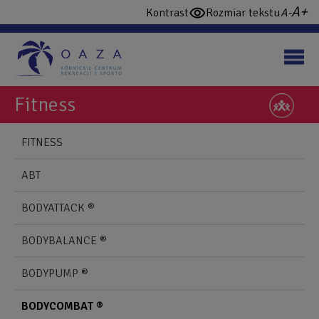
Przejdź
wi
domy
Kontrast
Rozmiar tekstu
włącz
do
cz
czcio
wysoki
treści
konstrast
Fitness
NAWIGUJ
Back
FITNESS
to
Blonie
top
ABT
Mobile
BODYATTACK ®
BODYBALANCE ®
BODYPUMP ®
BODYCOMBAT ®