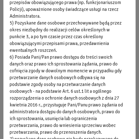
przepisów obowiązującego prawa (np. funkcjonariuszom
BODYCOMBAT ® - KONDYCYJNE
Policji), upoważnione osoby świadczące usługi na rzecz
Administratora.
Energetyczny trening w rytm inspirującej muzyki przy
5) Pozyskane dane osobowe przechowywane będą przez
pomocy skutecznych technik wywodzących się z różnych
okres niezbędny do realizacji celów określonych w
sztuk walki, rzucasz wyzwanie wyimaginowanemu
punkcie 3, a po tym czasie przez czas określony
przeciwnikowi. Podczas treningu spala się ponad 500
obowiązującymi przepisami prawa, przedawnienia
kalorii, wzmacnia mięśnie, stabilizuje sylwetkę i poprawia
ewentualnych roszczeń.
ogólną kondycję fizyczną.
6) Posiada Pani/Pan prawo dostępu do treści swoich
danych oraz prawo ich sprostowania żądania, prawo do
Na zajęcia zaprasza:
cofnięcia zgody w dowolnym momencie w przypadku gdy
przetwarzanie danych osobowych odbywa się na
podstawie zgody osoby na przetwarzanie danych
osobowych - na podstawie Art. 6 ust.1 lit a ogólnego
rozporządzenia o ochronie danych osobowych z dnia 27
kwietnia 2016 r., przysługuje Pani/Panu prawo żądania od
administratora dostępu do danych osobowych, prawo do
ich sprostowania, usunięcia lub ograniczenia
przetwarzania, prawo do wniesienia sprzeciwu wobec
przetwarzania, prawo do przenoszenia danych.