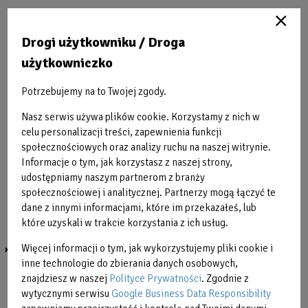
STRETCHING
Drogi użytkowniku / Droga
STRETCHING & MOBILITY
użytkowniczko
SPRINT ®
Potrzebujemy na to Twojej zgody.
Nasz serwis używa plików cookie. Korzystamy z nich w
STEP & SHAPE
celu personalizacji treści, zapewnienia funkcji
społecznościowych oraz analizy ruchu na naszej witrynie.
VITAL FLOW
Informacje o tym, jak korzystasz z naszej strony,
udostępniamy naszym partnerom z branży
ZUMBA ®
społecznościowej i analitycznej. Partnerzy mogą łączyć te
dane z innymi informacjami, które im przekazałeś, lub
MARATONY FITNESS
które uzyskali w trakcie korzystania z ich usług.
INSTRUKTORZY
Więcej informacji o tym, jak wykorzystujemy pliki cookie i
inne technologie do zbierania danych osobowych,
znajdziesz w naszej
Polityce Prywatności
. Zgodnie z
Obraz
O
wytycznymi serwisu
Google Business Data Responsibility
bez
b