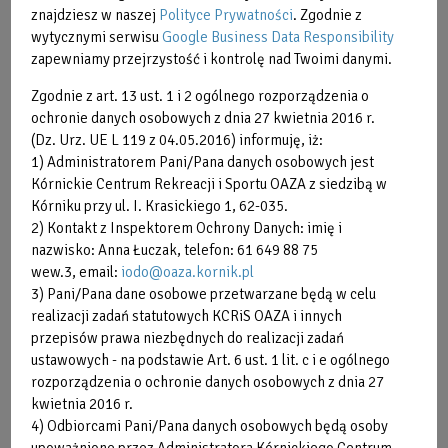
znajdziesz w naszej
Polityce Prywatności
. Zgodnie z
wytycznymi serwisu
Google Business Data Responsibility
zapewniamy przejrzystość i kontrolę nad Twoimi danymi.
Zgodnie z art. 13 ust. 1 i 2 ogólnego rozporządzenia o
ochronie danych osobowych z dnia 27 kwietnia 2016 r.
(Dz. Urz. UE L 119 z 04.05.2016) informuję, iż:
1) Administratorem Pani/Pana danych osobowych jest
Kórnickie Centrum Rekreacji i Sportu OAZA z siedzibą w
Kórniku przy ul. I. Krasickiego 1, 62-035.
2) Kontakt z Inspektorem Ochrony Danych: imię i
nazwisko: Anna Łuczak, telefon: 61 649 88 75
wew.3, email:
iodo@oaza.kornik.pl
3) Pani/Pana dane osobowe przetwarzane będą w celu
realizacji zadań statutowych KCRiS OAZA i innych
przepisów prawa niezbędnych do realizacji zadań
ustawowych - na podstawie Art. 6 ust. 1 lit. c i e ogólnego
rozporządzenia o ochronie danych osobowych z dnia 27
kwietnia 2016 r.
4) Odbiorcami Pani/Pana danych osobowych będą osoby
upoważnione przez Administratora Kórnickiego Centrum