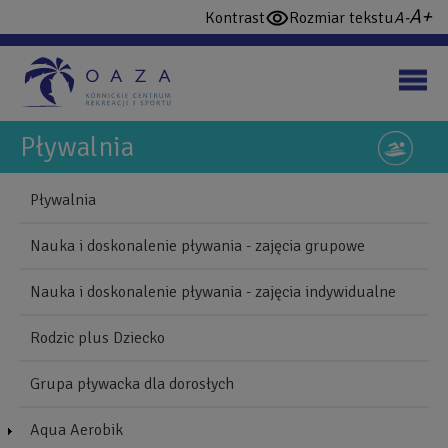
Przejdź
wi
domy
Kontrast
Rozmiar tekstu
włącz
do
cz
czcio
wysoki
treści
konstrast
Pływalnia
NAWIGUJ
Back
Pływalnia
to
Blonie
top
Nauka i doskonalenie pływania - zajęcia grupowe
Mobile
Nauka i doskonalenie pływania - zajęcia indywidualne
Rodzic plus Dziecko
Grupa pływacka dla dorosłych
Aqua Aerobik