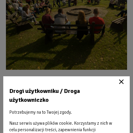
Drogi użytkowniku / Droga
użytkowniczko
Wynajem wiat z ogniskiem
Potrzebujemy na to Twojej zgody.
Nasz serwis używa plików cookie. Korzystamy z nich w
celu personalizacji treści, zapewnienia funkcji