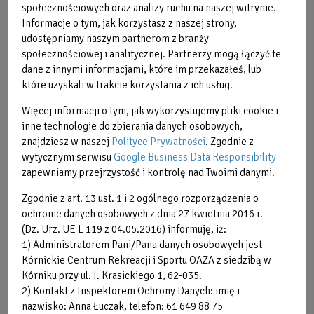
społecznościowych oraz analizy ruchu na naszej witrynie.
Na terenie KCRiS OAZA Błonie w Kórniku znajdują się
Informacje o tym, jak korzystasz z naszej strony,
miejsca na ognisko lub grilla z wiatą. To idealny sposób na
udostępniamy naszym partnerom z branży
spędzanie wieczorów z najbliższymi czy zorganizowanie
społecznościowej i analitycznej. Partnerzy mogą łączyć te
imprezy firmowej. Ponadto najmłodsi odwiedzający mogą
dane z innymi informacjami, które im przekazałeś, lub
które uzyskali w trakcie korzystania z ich usług.
korzystać z sąsiadującego bezpiecznego placu zabaw dla
dzieci.
Więcej informacji o tym, jak wykorzystujemy pliki cookie i
inne technologie do zbierania danych osobowych,
Do dyspozycji naszych gości mamy:
znajdziesz w naszej
Polityce Prywatności
. Zgodnie z
1. Wiatę "Campingową" - wykorzystywaną bezpłatnie przez
wytycznymi serwisu
Google Business Data Responsibility
gości campingu.
zapewniamy przejrzystość i kontrolę nad Twoimi danymi.
2. Wiatę "Szachową" - z możliwością osłonięcia z każdej
strony (w razie niepogody) ze stolikami dla biesiadników na
Zgodnie z art. 13 ust. 1 i 2 ogólnego rozporządzenia o
ochronie danych osobowych z dnia 27 kwietnia 2016 r.
40 osób.
(Dz. Urz. UE L 119 z 04.05.2016) informuję, iż:
3. Wiatę "Pod Dębem" - ze stolikami dla biesiadników na
1) Administratorem Pani/Pana danych osobowych jest
120 osób.
Kórnickie Centrum Rekreacji i Sportu OAZA z siedzibą w
Wiata "Szachowa":
Kórniku przy ul. I. Krasickiego 1, 62-035.
2) Kontakt z Inspektorem Ochrony Danych: imię i
nazwisko: Anna Łuczak, telefon: 61 649 88 75