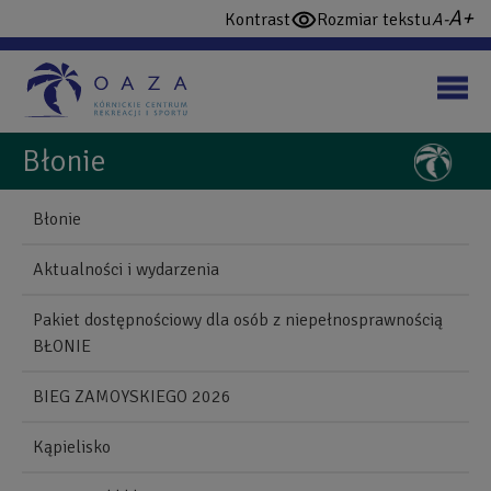
Przejdź
wi
domy
Kontrast
Rozmiar tekstu
włącz
do
cz
czcio
wysoki
treści
konstrast
Błonie
NAWIGUJ
Back
Błonie
to
Blonie
top
Aktualności i wydarzenia
Mobile
Pakiet dostępnościowy dla osób z niepełnosprawnością
BŁONIE
BIEG ZAMOYSKIEGO 2026
Kąpielisko