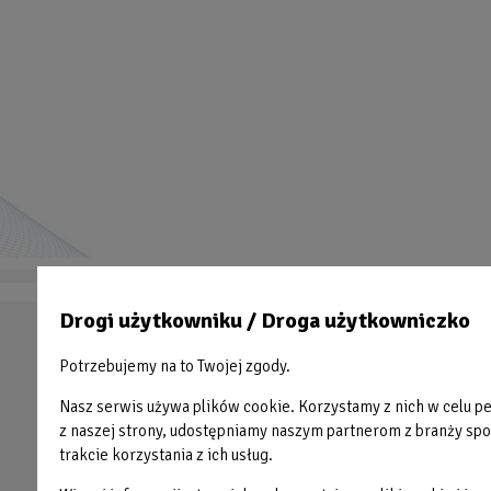
Drogi użytkowniku / Droga użytkowniczko
Stopka
PŁYWALNIA
OAZA
Potrzebujemy na to Twojej zgody.
HALA SPORTOWA
BŁONIE
Nasz serwis używa plików cookie. Korzystamy z nich w celu per
ODNOWA BIOLOGICZNA
Błażejewko
z naszej strony, udostępniamy naszym partnerom z branży społ
trakcie korzystania z ich usług.
FITNESS
LODOWISKO