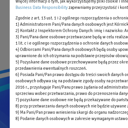
SIŁOWNIA
OAZA KIDS
Więcej informacji o tym, jak wykorzystujemy pliki cookie i i
Business Data Responsibility
zapewniamy przejrzystość i kont
Olimpijczycy
Zgodnie z art. 13 ust. 1 i 2 ogólnego rozporządzenia o ochroni
Organizacja imprez
1) Administratorem Pani/Pana danych osobowych jest Kórnickie
2) Kontakt z Inspektorem Ochrony Danych: imię i nazwisko: An
3) Pani/Pana dane osobowe przetwarzane będą w celu realizacj
1 lit. c i e ogólnego rozporządzenia o ochronie danych osobow
4) Odbiorcami Pani/Pana danych osobowych będą osoby upowa
uprawnione do ich otrzymania na podstawie przepisów obowiąz
5) Pozyskane dane osobowe przechowywane będą przez okres n
przedawnienia ewentualnych roszczeń.
6) Posiada Pani/Pan prawo dostępu do treści swoich danych 
osobowych odbywa się na podstawie zgody osoby na przetwarza
2016 r., przysługuje Pani/Panu prawo żądania od administrato
sprzeciwu wobec przetwarzania, prawo do przenoszenia dany
7) pozyskane dane osobowe nie będą przekazywane do państw
8) przy przetwarzaniu danych osobowych nie będzie używane 
9) Ma Pani/Pan prawo wniesienia skargi do organu nadzorcz
8) Podanie danych osobowych w zakresie wymaganym ustawod