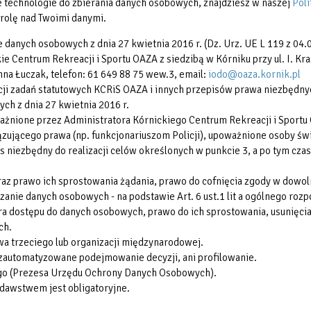
Rodzina 3+
nne technologie do zbierania danych osobowych, znajdziesz w naszej
Poli
rolę nad Twoimi danymi.
e danych osobowych z dnia 27 kwietnia 2016 r. (Dz. Urz. UE L 119 z 04.0
 Centrum Rekreacji i Sportu OAZA z siedzibą w Kórniku przy ul. I. Kra
na Łuczak, telefon: 61 649 88 75 wew.3, email:
iodo@oaza.kornik.pl
i zadań statutowych KCRiS OAZA i innych przepisów prawa niezbędnych 
ych z dnia 27 kwietnia 2016 r.
żnione przez Administratora Kórnickiego Centrum Rekreacji i Sportu
ującego prawa (np. funkcjonariuszom Policji), upoważnione osoby świ
iezbędny do realizacji celów określonych w punkcie 3, a po tym czas
oraz prawo ich sprostowania żądania, prawo do cofnięcia zgody w do
nie danych osobowych - na podstawie Art. 6 ust.1 lit a ogólnego roz
ra dostępu do danych osobowych, prawo do ich sprostowania, usunięcia
ch.
a trzeciego lub organizacji międzynarodowej.
zautomatyzowane podejmowanie decyzji, ani profilowanie.
ego (Prezesa Urzędu Ochrony Danych Osobowych).
awstwem jest obligatoryjne.