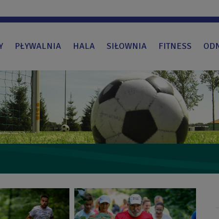
Y
PŁYWALNIA
HALA
SIŁOWNIA
FITNESS
OD
Obraz
bez
opisu