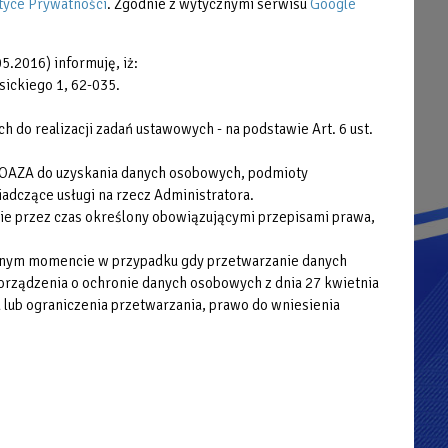
Praca
tyce Prywatności
. Zgodnie z wytycznymi serwisu
Google
Zamówienia publiczne
5.2016) informuję, iż:
Plany postępowań
sickiego 1, 62-035.
Cyberbezpieczeństwo
do realizacji zadań ustawowych - na podstawie Art. 6 ust.
Deklaracja dostępności cyfrowej
 OAZA do uzyskania danych osobowych, podmioty
adczące usługi na rzecz Administratora.
ie przez czas określony obowiązującymi przepisami prawa,
wolnym momencie w przypadku gdy przetwarzanie danych
porządzenia o ochronie danych osobowych z dnia 27 kwietnia
 lub ograniczenia przetwarzania, prawo do wniesienia