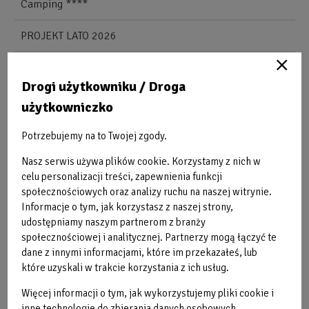
Camping ****
PROJEKT LATO 2026
Boisko wielofunkcyjne kryte
Drogi użytkowniku / Droga
Siatkówka plażowa
użytkowniczko
Piłka nożna
Potrzebujemy na to Twojej zgody.
Nasz serwis używa plików cookie. Korzystamy z nich w
Lekkoatletyka
celu personalizacji treści, zapewnienia funkcji
społecznościowych oraz analizy ruchu na naszej witrynie.
Koszykówka
Informacje o tym, jak korzystasz z naszej strony,
udostępniamy naszym partnerom z branży
Ścieżka zdrowia
społecznościowej i analitycznej. Partnerzy mogą łączyć te
dane z innymi informacjami, które im przekazałeś, lub
Plac zabaw
które uzyskali w trakcie korzystania z ich usług.
Parkrun
Więcej informacji o tym, jak wykorzystujemy pliki cookie i
inne technologie do zbierania danych osobowych,