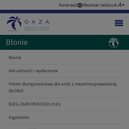
Przejdź
wi
domy
Kontrast
Rozmiar tekstu
włącz
do
cz
czcio
wysoki
treści
konstrast
Błonie
NAWIGUJ
Back
Błonie
to
Blonie
top
Aktualności i wydarzenia
Mobile
Pakiet dostępnościowy dla osób z niepełnosprawnością
BŁONIE
BIEG ZAMOYSKIEGO 2026
Kąpielisko