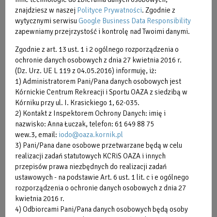
Parking
znajdziesz w naszej
Polityce Prywatności
. Zgodnie z
wytycznymi serwisu
Google Business Data Responsibility
Organizacja imprez
zapewniamy przejrzystość i kontrolę nad Twoimi danymi.
Zgodnie z art. 13 ust. 1 i 2 ogólnego rozporządzenia o
Park Wodny Jump & Fun
ochronie danych osobowych z dnia 27 kwietnia 2016 r.
(Dz. Urz. UE L 119 z 04.05.2016) informuję, iż:
Wynajem wiat z ogniskiem
1) Administratorem Pani/Pana danych osobowych jest
Kórnickie Centrum Rekreacji i Sportu OAZA z siedzibą w
Morsowanie
Kórniku przy ul. I. Krasickiego 1, 62-035.
2) Kontakt z Inspektorem Ochrony Danych: imię i
Lodowisko
nazwisko: Anna Łuczak, telefon: 61 649 88 75
wew.3, email:
iodo@oaza.kornik.pl
Kontakt
3) Pani/Pana dane osobowe przetwarzane będą w celu
realizacji zadań statutowych KCRiS OAZA i innych
przepisów prawa niezbędnych do realizacji zadań
Morsowanie
ustawowych - na podstawie Art. 6 ust. 1 lit. c i e ogólnego
rozporządzenia o ochronie danych osobowych z dnia 27
kwietnia 2016 r.
4) Odbiorcami Pani/Pana danych osobowych będą osoby