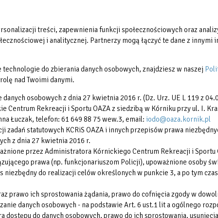
Aktualności
Partnerzy
Galerie zdjęć
Restauracja Ventus
sonalizacji treści, zapewnienia funkcji społecznościowych oraz analizy
Regulaminy
ecznościowej i analitycznej. Partnerzy mogą łączyć te dane z innymi in
Reklama
Rodzina 3+
nne technologie do zbierania danych osobowych, znajdziesz w naszej
Poli
rolę nad Twoimi danymi.
e danych osobowych z dnia 27 kwietnia 2016 r. (Dz. Urz. UE L 119 z 04.0
 Centrum Rekreacji i Sportu OAZA z siedzibą w Kórniku przy ul. I. Kra
na Łuczak, telefon: 61 649 88 75 wew.3, email:
iodo@oaza.kornik.pl
i zadań statutowych KCRiS OAZA i innych przepisów prawa niezbędnych 
ych z dnia 27 kwietnia 2016 r.
żnione przez Administratora Kórnickiego Centrum Rekreacji i Sportu
ującego prawa (np. funkcjonariuszom Policji), upoważnione osoby świ
iezbędny do realizacji celów określonych w punkcie 3, a po tym czas
oraz prawo ich sprostowania żądania, prawo do cofnięcia zgody w do
nie danych osobowych - na podstawie Art. 6 ust.1 lit a ogólnego roz
ra dostępu do danych osobowych, prawo do ich sprostowania, usunięcia