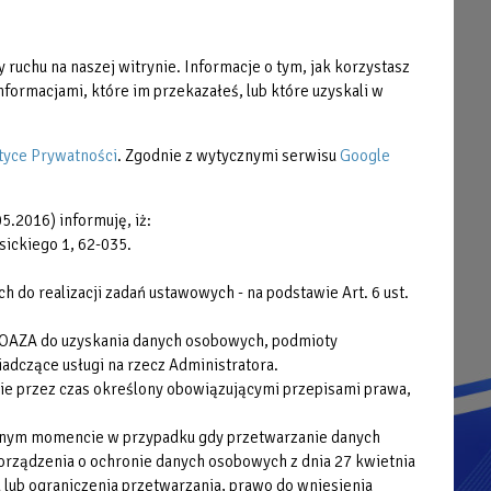
Strefa Klienta
Cennik
 ruchu na naszej witrynie. Informacje o tym, jak korzystasz
Grafiki zajęć
formacjami, które im przekazałeś, lub które uzyskali w
Pliki do pobrania
Praca
tyce Prywatności
. Zgodnie z wytycznymi serwisu
Google
Zamówienia publiczne
5.2016) informuję, iż:
Plany postępowań
sickiego 1, 62-035.
Cyberbezpieczeństwo
do realizacji zadań ustawowych - na podstawie Art. 6 ust.
Deklaracja dostępności cyfrowej
 OAZA do uzyskania danych osobowych, podmioty
adczące usługi na rzecz Administratora.
ie przez czas określony obowiązującymi przepisami prawa,
wolnym momencie w przypadku gdy przetwarzanie danych
porządzenia o ochronie danych osobowych z dnia 27 kwietnia
 lub ograniczenia przetwarzania, prawo do wniesienia