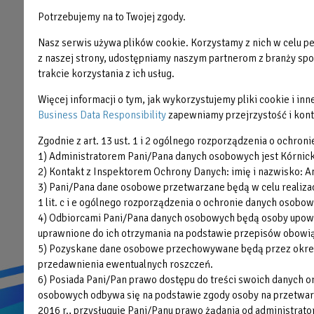
Stopka
PŁYWALNIA
OAZA
Potrzebujemy na to Twojej zgody.
HALA SPORTOWA
BŁONIE
Nasz serwis używa plików cookie. Korzystamy z nich w celu per
ODNOWA BIOLOGICZNA
Błażejewko
z naszej strony, udostępniamy naszym partnerom z branży społ
trakcie korzystania z ich usług.
FITNESS
LODOWISKO
SIŁOWNIA
OAZA KIDS
Więcej informacji o tym, jak wykorzystujemy pliki cookie i i
Business Data Responsibility
zapewniamy przejrzystość i kont
Olimpijczycy
Zgodnie z art. 13 ust. 1 i 2 ogólnego rozporządzenia o ochroni
Organizacja imprez
1) Administratorem Pani/Pana danych osobowych jest Kórnickie
2) Kontakt z Inspektorem Ochrony Danych: imię i nazwisko: An
3) Pani/Pana dane osobowe przetwarzane będą w celu realizacj
1 lit. c i e ogólnego rozporządzenia o ochronie danych osobow
4) Odbiorcami Pani/Pana danych osobowych będą osoby upowa
uprawnione do ich otrzymania na podstawie przepisów obowiąz
5) Pozyskane dane osobowe przechowywane będą przez okres n
przedawnienia ewentualnych roszczeń.
6) Posiada Pani/Pan prawo dostępu do treści swoich danych 
osobowych odbywa się na podstawie zgody osoby na przetwarza
2016 r., przysługuje Pani/Panu prawo żądania od administrato