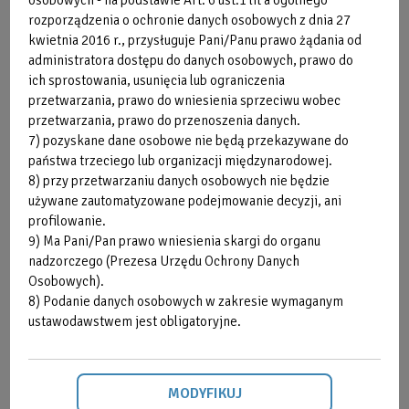
osobowych - na podstawie Art. 6 ust.1 lit a ogólnego
rozporządzenia o ochronie danych osobowych z dnia 27
Klauzula informacyjna dla klientów Kórnickiego Centrum
kwietnia 2016 r., przysługuje Pani/Panu prawo żądania od
Rekreacji i Sportu OAZA - dotycząca monitoring
u
administratora dostępu do danych osobowych, prawo do
ich sprostowania, usunięcia lub ograniczenia
Zgodnie z art. 13 ogólnego rozporządzenia o ochronie
przetwarzania, prawo do wniesienia sprzeciwu wobec
danych osobowych z dnia 27 kwietnia 2016 r. (Dz. Urz. UE L
przetwarzania, prawo do przenoszenia danych.
119 z 04.05.2016) informuję, iż:
7) pozyskane dane osobowe nie będą przekazywane do
1. Administratorem systemu monitoringu jest Kórnickie
państwa trzeciego lub organizacji międzynarodowej.
8) przy przetwarzaniu danych osobowych nie będzie
Centrum Rekreacji i Sportu OAZA z siedzibą w Kórniku
używane zautomatyzowane podejmowanie decyzji, ani
przy ul. I. Krasickiego 1, 62-035 (dalej KCRiS OAZA).
profilowanie.
2. Monitoring stosowany jest w celu ochrony mienia oraz
9) Ma Pani/Pan prawo wniesienia skargi do organu
zapewnienia bezpieczeństwa osób i mienia na terenie
nadzorczego (Prezesa Urzędu Ochrony Danych
monitorowanym.
Osobowych).
3. Przetwarzanie jest niezbędne do ochrony żywotnych
8) Podanie danych osobowych w zakresie wymaganym
interesów osoby, której dane dotyczą, lub innej osoby
ustawodawstwem jest obligatoryjne.
fizycznej na podstawie art. 6 ust. 1 lit. d oraz do wykonania
zadania realizowanego w interesie publicznym na
podstawie art. 6 ust. 1 lit. e ogólnego rozporządzenia o
MODYFIKUJ
ochronie danych osobowych z dnia 27 kwietnia 2016 r.