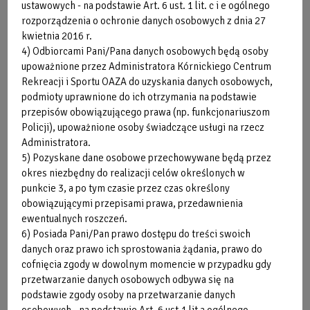
ustawowych - na podstawie Art. 6 ust. 1 lit. c i e ogólnego
zgody osoby na przetwarzanie danych osobowych - na
rozporządzenia o ochronie danych osobowych z dnia 27
podstawie Art. 6 ust.1 lit a ogólnego rozporządzenia o
kwietnia 2016 r.
ochronie danych osobowych z dnia 27 kwietnia 2016 r.,
4) Odbiorcami Pani/Pana danych osobowych będą osoby
przysługuje Pani/Panu prawo żądania od administratora
upoważnione przez Administratora Kórnickiego Centrum
dostępu do danych osobowych, prawo do ich sprostowania,
Rekreacji i Sportu OAZA do uzyskania danych osobowych,
usunięcia lub ograniczenia przetwarzania, prawo do
podmioty uprawnione do ich otrzymania na podstawie
wniesienia sprzeciwu wobec przetwarzania, prawo do
przepisów obowiązującego prawa (np. funkcjonariuszom
przenoszenia danych.
Policji), upoważnione osoby świadczące usługi na rzecz
7) pozyskane dane osobowe nie będą przekazywane do
Administratora.
państwa trzeciego lub organizacji międzynarodowej.
5) Pozyskane dane osobowe przechowywane będą przez
okres niezbędny do realizacji celów określonych w
8) przy przetwarzaniu danych osobowych nie będzie
punkcie 3, a po tym czasie przez czas określony
używane zautomatyzowane podejmowanie decyzji, ani
obowiązującymi przepisami prawa, przedawnienia
profilowanie.
ewentualnych roszczeń.
9) Ma Pani/Pan prawo wniesienia skargi do organu
6) Posiada Pani/Pan prawo dostępu do treści swoich
nadzorczego (Prezesa Urzędu Ochrony Danych Osobowych).
danych oraz prawo ich sprostowania żądania, prawo do
8) Podanie danych osobowych w zakresie wymaganym
cofnięcia zgody w dowolnym momencie w przypadku gdy
ustawodawstwem jest obligatoryjne.
przetwarzanie danych osobowych odbywa się na
podstawie zgody osoby na przetwarzanie danych