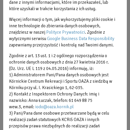
przepisów prawa niezbędnych do realizacji zadań
dane z innymi informacjami, które im przekazałeś, lub
ustawowych - na podstawie Art. 6 ust. 1 lit. c i e ogólnego
które uzyskali w trakcie korzystania z ich usług.
rozporządzenia o ochronie danych osobowych z dnia 27
Więcej informacji o tym, jak wykorzystujemy pliki cookie i
kwietnia 2016 r.
inne technologie do zbierania danych osobowych,
4) Odbiorcami Pani/Pana danych osobowych będą osoby
znajdziesz w naszej
Polityce Prywatności
. Zgodnie z
upoważnione przez Administratora Kórnickiego Centrum
wytycznymi serwisu
Google Business Data Responsibility
Rekreacji i Sportu OAZA do uzyskania danych osobowych,
zapewniamy przejrzystość i kontrolę nad Twoimi danymi.
podmioty uprawnione do ich otrzymania na podstawie
Zgodnie z art. 13 ust. 1 i 2 ogólnego rozporządzenia o
przepisów obowiązującego prawa (np. funkcjonariuszom
ochronie danych osobowych z dnia 27 kwietnia 2016 r.
Policji), upoważnione osoby świadczące usługi na rzecz
(Dz. Urz. UE L 119 z 04.05.2016) informuję, iż:
Administratora.
1) Administratorem Pani/Pana danych osobowych jest
5) Pozyskane dane osobowe przechowywane będą przez
Kórnickie Centrum Rekreacji i Sportu OAZA z siedzibą w
okres niezbędny do realizacji celów określonych w punkcie
Kórniku przy ul. I. Krasickiego 1, 62-035.
3, a po tym czasie przez czas określony obowiązującymi
2) Kontakt z Inspektorem Ochrony Danych: imię i
przepisami prawa, przedawnienia ewentualnych roszczeń.
nazwisko: Anna Łuczak, telefon: 61 649 88 75
6) Posiada Pani/Pan prawo dostępu do treści swoich danych
wew.3, email:
iodo@oaza.kornik.pl
oraz prawo ich sprostowania żądania, prawo do cofnięcia
3) Pani/Pana dane osobowe przetwarzane będą w celu
zgody w dowolnym momencie w przypadku gdy
realizacji zadań statutowych KCRiS OAZA i innych
przepisów prawa niezbędnych do realizacji zadań
przetwarzanie danych osobowych odbywa się na podstawie