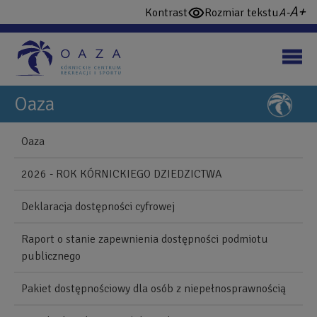
Przejdź
wi
domy
Kontrast
Rozmiar tekstu
włącz
do
cz
czcio
wysoki
treści
konstrast
Oaza
NAWIGUJ
Back
Oaza
to
Blonie
top
2026 - ROK KÓRNICKIEGO DZIEDZICTWA
Mobile
Deklaracja dostępności cyfrowej
Raport o stanie zapewnienia dostępności podmiotu
publicznego
Pakiet dostępnościowy dla osób z niepełnosprawnością