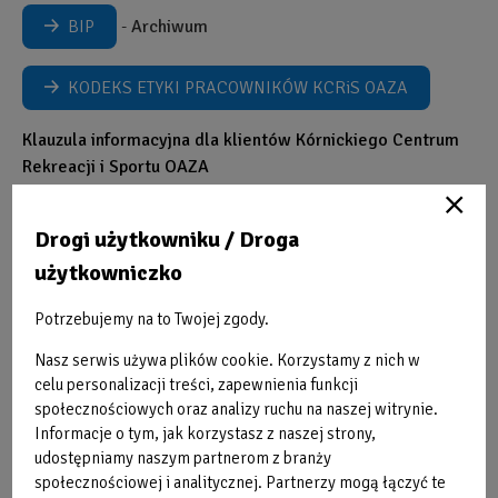
BIP
-
Archiwum
KODEKS ETYKI PRACOWNIKÓW KCRiS OAZA
Klauzula informacyjna dla klientów Kórnickiego Centrum
Rekreacji i Sportu OAZA
Zgodnie z art. 13 ust. 1 i 2 ogólnego rozporządzenia o
ochronie danych osobowych z dnia 27 kwietnia 2016 r. (Dz.
Drogi użytkowniku / Droga
Urz. UE L 119 z 04.05.2016) informuję, iż:
użytkowniczko
1) Administratorem Pani/Pana danych osobowych jest
Kórnickie Centrum Rekreacji i Sportu OAZA z siedzibą w
Potrzebujemy na to Twojej zgody.
Kórniku przy ul. I. Krasickiego 1, 62-035.
Nasz serwis używa plików cookie. Korzystamy z nich w
2) Kontakt z Inspektorem Ochrony Danych: imię i nazwisko:
celu personalizacji treści, zapewnienia funkcji
Anna Łuczak, telefon: 61 649 88 75 wew.3, email:
społecznościowych oraz analizy ruchu na naszej witrynie.
iodo@oaza.kornik.pl
Informacje o tym, jak korzystasz z naszej strony,
3) Pani/Pana dane osobowe przetwarzane będą w celu
udostępniamy naszym partnerom z branży
realizacji zadań statutowych KCRiS OAZA i innych
społecznościowej i analitycznej. Partnerzy mogą łączyć te