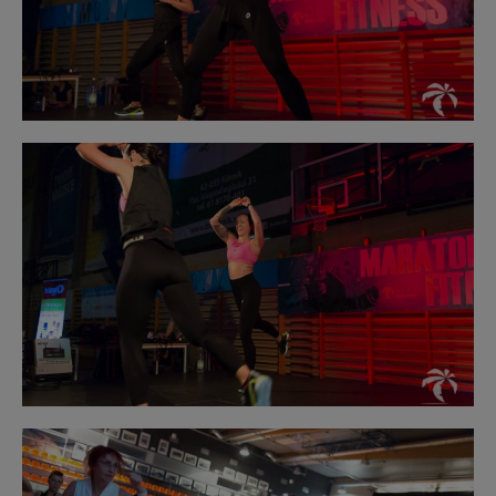
Obraz
bez
opisu
Obraz
bez
opisu