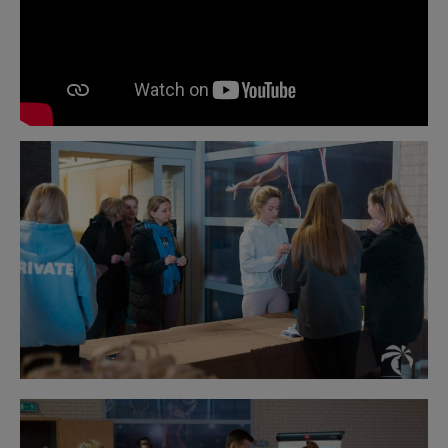
Obraz
bez
opisu
Obraz
bez