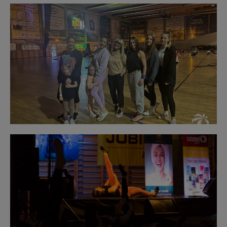
Obraz
bez
opisu
Obraz
bez
opisu