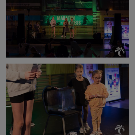
opisu
Obraz
bez
opisu