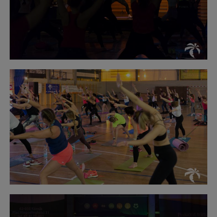
Obraz
bez
opisu
Obraz
bez