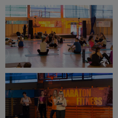
Obraz
bez
opisu
Obraz
bez
opisu