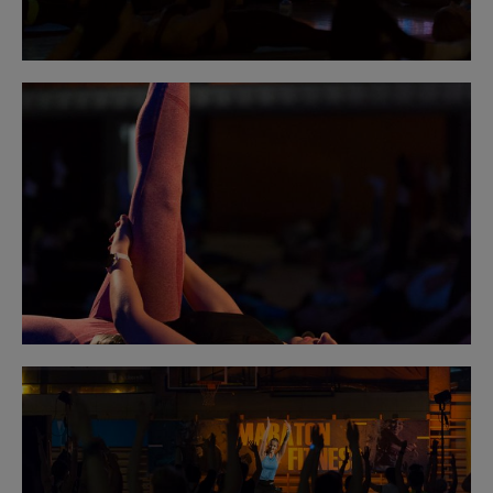
Obraz
bez
opisu
Obraz
bez
opisu