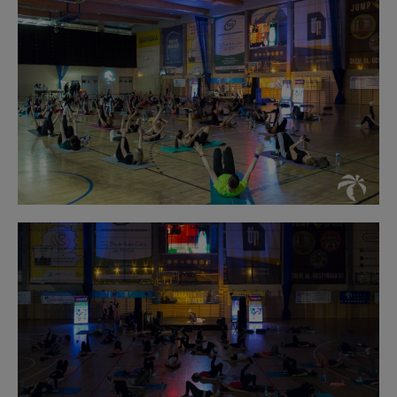
Obraz
bez
opisu
Obraz
bez
opisu