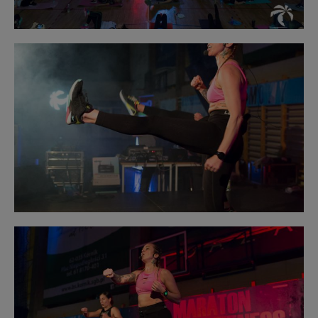
Obraz
bez
opisu
Obraz
bez
opisu