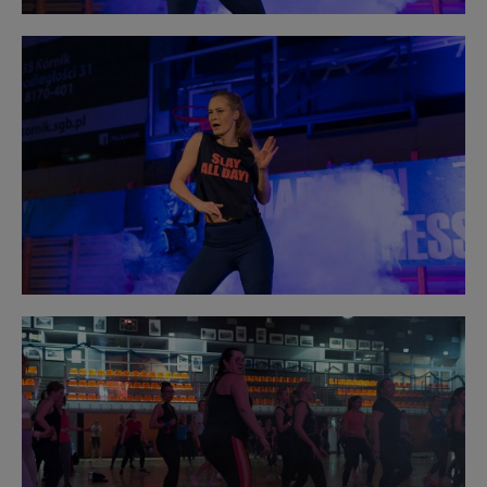
Obraz
bez
opisu
Obraz
bez
opisu