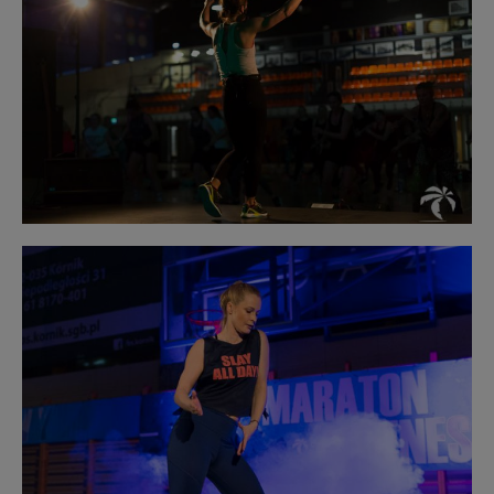
bez
opisu
Obraz
bez
opisu