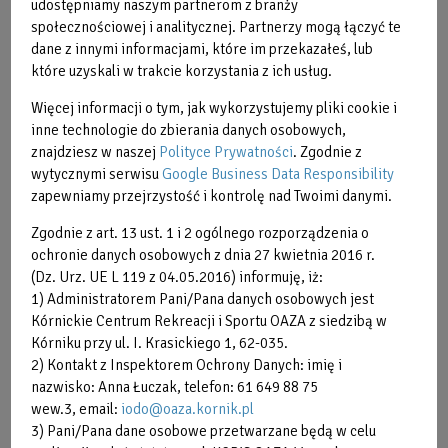
udostępniamy naszym partnerom z branży
bez
społecznościowej i analitycznej. Partnerzy mogą łączyć te
opisu
dane z innymi informacjami, które im przekazałeś, lub
które uzyskali w trakcie korzystania z ich usług.
Więcej informacji o tym, jak wykorzystujemy pliki cookie i
inne technologie do zbierania danych osobowych,
znajdziesz w naszej
Polityce Prywatności
. Zgodnie z
wytycznymi serwisu
Google Business Data Responsibility
zapewniamy przejrzystość i kontrolę nad Twoimi danymi.
Zgodnie z art. 13 ust. 1 i 2 ogólnego rozporządzenia o
Obraz
ochronie danych osobowych z dnia 27 kwietnia 2016 r.
bez
(Dz. Urz. UE L 119 z 04.05.2016) informuję, iż:
opisu
1) Administratorem Pani/Pana danych osobowych jest
Kórnickie Centrum Rekreacji i Sportu OAZA z siedzibą w
Kórniku przy ul. I. Krasickiego 1, 62-035.
2) Kontakt z Inspektorem Ochrony Danych: imię i
nazwisko: Anna Łuczak, telefon: 61 649 88 75
wew.3, email:
iodo@oaza.kornik.pl
3) Pani/Pana dane osobowe przetwarzane będą w celu