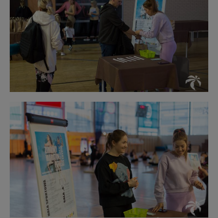
opisu
Obraz
bez
opisu