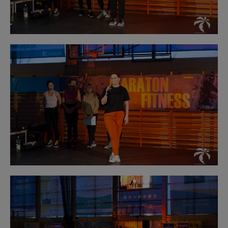
Obraz
bez
opisu
Obraz
bez
opisu