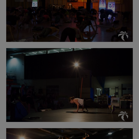
Obraz
bez
opisu
Obraz