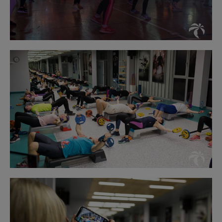
Obraz
bez
opisu
Obraz
bez
opisu