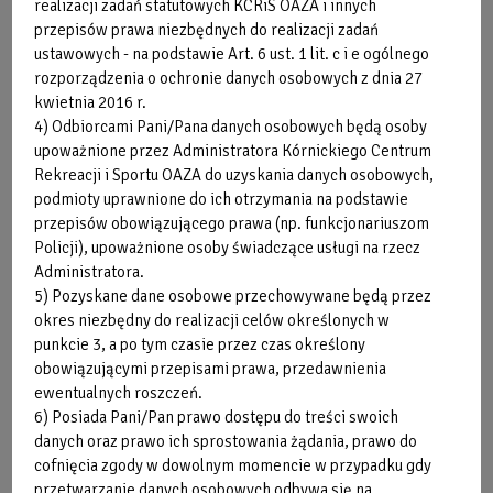
realizacji zadań statutowych KCRiS OAZA i innych
przepisów prawa niezbędnych do realizacji zadań
ustawowych - na podstawie Art. 6 ust. 1 lit. c i e ogólnego
Obraz
rozporządzenia o ochronie danych osobowych z dnia 27
bez
kwietnia 2016 r.
opisu
4) Odbiorcami Pani/Pana danych osobowych będą osoby
upoważnione przez Administratora Kórnickiego Centrum
Rekreacji i Sportu OAZA do uzyskania danych osobowych,
podmioty uprawnione do ich otrzymania na podstawie
przepisów obowiązującego prawa (np. funkcjonariuszom
Policji), upoważnione osoby świadczące usługi na rzecz
Administratora.
5) Pozyskane dane osobowe przechowywane będą przez
okres niezbędny do realizacji celów określonych w
punkcie 3, a po tym czasie przez czas określony
Obraz
obowiązującymi przepisami prawa, przedawnienia
bez
ewentualnych roszczeń.
opisu
6) Posiada Pani/Pan prawo dostępu do treści swoich
danych oraz prawo ich sprostowania żądania, prawo do
cofnięcia zgody w dowolnym momencie w przypadku gdy
przetwarzanie danych osobowych odbywa się na