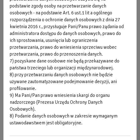
podstawie zgody osoby na przetwarzanie danych
osobowych - na podstawie Art. 6 ust.1 lit a ogólnego
rozporządzenia o ochronie danych osobowych z dnia 27
kwietnia 2016 r., przysługuje Pani/Panu prawo żądania od
administratora dostępu do danych osobowych, prawo do
Obraz
ich sprostowania, usunięcia lub ograniczenia
bez
przetwarzania, prawo do wniesienia sprzeciwu wobec
przetwarzania, prawo do przenoszenia danych.
opisu
7) pozyskane dane osobowe nie będą przekazywane do
państwa trzeciego lub organizacji międzynarodowej.
8) przy przetwarzaniu danych osobowych nie będzie
używane zautomatyzowane podejmowanie decyzji, ani
profilowanie.
9) Ma Pani/Pan prawo wniesienia skargi do organu
nadzorczego (Prezesa Urzędu Ochrony Danych
Osobowych).
8) Podanie danych osobowych w zakresie wymaganym
Obraz
ustawodawstwem jest obligatoryjne.
bez
opisu