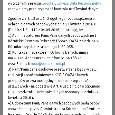
wytycznymi serwisu
Google Business Data Responsibility
zapewniamy przejrzystość i kontrolę nad Twoimi danymi.
Karnet ACTIVE* na 8
192,00
zajęć (ważny 3
zł
Zgodnie z art. 13 ust. 1 i 2 ogólnego rozporządzenia o
miesiące)
ochronie danych osobowych z dnia 27 kwietnia 2016 r.
Karnet imienny
(Dz. Urz. UE L 119 z 04.05.2016) informuję, iż:
170,00
OPEN FITNESS
1) Administratorem Pani/Pana danych osobowych jest
zł
(ważny 1 miesiąc)
Kórnickie Centrum Rekreacji i Sportu OAZA z siedzibą w
Kórniku przy ul. I. Krasickiego 1, 62-035.
Karnet imienny
210,00
2) Kontakt z Inspektorem Ochrony Danych: imię i
OPEN ACTIVE*
zł
nazwisko: Anna Łuczak, telefon: 61 649 88 75
(ważny 1 miesiąc)
wew.3, email:
iodo@oaza.kornik.pl
3) Pani/Pana dane osobowe przetwarzane będą w celu
* Dotyczy zajęć fitness i siłowni.
realizacji zadań statutowych KCRiS OAZA i innych
przepisów prawa niezbędnych do realizacji zadań
ustawowych - na podstawie Art. 6 ust. 1 lit. c i e ogólnego
Za
zgubienie
lub
zniszczenie
transpondera należy uiścić
rozporządzenia o ochronie danych osobowych z dnia 27
kwotę w wysokości 30 zł.
kwietnia 2016 r.
4) Odbiorcami Pani/Pana danych osobowych będą osoby
upoważnione przez Administratora Kórnickiego Centrum
Rekreacji i Sportu OAZA do uzyskania danych osobowych,