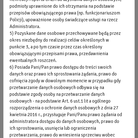
Honorowane Karty Sportowe
podmioty uprawnione do ich otrzymania na podstawie
przepisów obowiązującego prawa (np. funkcjonariuszom
Policji), upoważnione osoby świadczące usługi na rzecz
Administratora.
Zainteresowanych otrzymaniem faktury VAT
5) Pozyskane dane osobowe przechowywane będą przez
prosimy o zgłoszenie w momencie dokonywania
okres niezbędny do realizacji celów określonych w
zakupu.
punkcie 3, a po tym czasie przez czas określony
Informacja dla osób fizycznych nie prowadzących
obowiązującymi przepisami prawa, przedawnienia
działalności gospodarczej - faktury wystawiane
ewentualnych roszczeń.
są w terminie do 3 miesięcy od dnia zapłaty, na
6) Posiada Pani/Pan prawo dostępu do treści swoich
podstawie przedłożonego paragonu.
danych oraz prawo ich sprostowania żądania, prawo do
Informacja dla podmiotów gospodarczych
cofnięcia zgody w dowolnym momencie w przypadku gdy
prowadzących działalność gospodarczą lub inną
przetwarzanie danych osobowych odbywa się na
podstawie zgody osoby na przetwarzanie danych
działalność w zakresie podatku VAT,
osobowych - na podstawie Art. 6 ust.1 lit a ogólnego
posługujących się numerem NIP - faktury
rozporządzenia o ochronie danych osobowych z dnia 27
wystawiane są w terminie do 5 dnia następnego
kwietnia 2016 r., przysługuje Pani/Panu prawo żądania od
miesiąca po miesiącu dokonania zapłaty, na
administratora dostępu do danych osobowych, prawo do
podstawie przedłożonego paragonu
ich sprostowania, usunięcia lub ograniczenia
zawierającego numer NIP.
przetwarzania, prawo do wniesienia sprzeciwu wobec