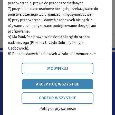
przetwarzania, prawo do przenoszenia danych.
W kasach jest możliwość dokonywania płatności
7) pozyskane dane osobowe nie będą przekazywane do
kartą płatniczą.
państwa trzeciego lub organizacji międzynarodowej.
8) przy przetwarzaniu danych osobowych nie będzie
używane zautomatyzowane podejmowanie decyzji, ani
profilowanie.
9) Ma Pani/Pan prawo wniesienia skargi do organu
nadzorczego (Prezesa Urzędu Ochrony Danych
Osobowych).
8) Podanie danych osobowych w zakresie wymaganym
ustawodawstwem jest obligatoryjne.
MODYFIKUJ
AKCEPTUJĘ WSZYSTKIE
ODRZUĆ WSZYSTKIE
2026 OAZA Kórnickie Centrum Rekreacji i Sportu ul. Ignacego Krasickiego 1,
62-035 Kórnik
Polityka prywatności
Projekt: NEXUS INTERACTIVE, OAZA - Robert Mieniok Wykonanie: NEXUS
ODRZUĆ
INTERACTIVE