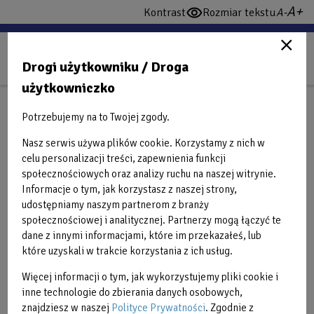
Przejdź
wi
domy
Kontrast
Rozmiar tekstu
włącz
do
cz
czcio
wysoki
treści
konstrast
Drogi użytkowniku / Droga
użytkowniczko
CENNIKI
Potrzebujemy na to Twojej zgody.
Nasz serwis używa plików cookie. Korzystamy z nich w
Powrót do cenników
celu personalizacji treści, zapewnienia funkcji
społecznościowych oraz analizy ruchu na naszej witrynie.
Informacje o tym, jak korzystasz z naszej strony,
udostępniamy naszym partnerom z branży
Back
2025-02-02
społecznościowej i analitycznej. Partnerzy mogą łączyć te
to
Cennik Fitness
dane z innymi informacjami, które im przekazałeś, lub
top
Dotyczy zajęć fitness, jogi, siłowni.
które uzyskali w trakcie korzystania z ich usług.
Więcej informacji o tym, jak wykorzystujemy pliki cookie i
inne technologie do zbierania danych osobowych,
Bilet jednorazowy
35,00
znajdziesz w naszej
Polityce Prywatności
. Zgodnie z
na zajęcia
zł