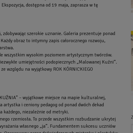
. Ekspozycja, dostępna od 19 maja, zaprasza w tę
i, zdobywając szerokie uznanie. Galeria prezentuje ponad
 Każdy obraz to intymny zapis całorocznego rozwoju,
arstwa.
rzede wszystkim wysokim poziomem artystycznym twórców.
niezwykłe umiejętności podopiecznych „Malowanej Kuźni”.
e ze względu na wyjątkowy ROK KÓRNICKIEGO
ŹNIA” – wyjątkowe miejsce na mapie kulturalnej,
a artystka i ceniony pedagog od ponad dwóch dekad
 każdego, niezależnie od metryki.
Z
amego rzemiosła. To przede wszystkim rozbudzanie ukrytej
o wyrażania własnego „ja”. Fundamentem sukcesu uczniów