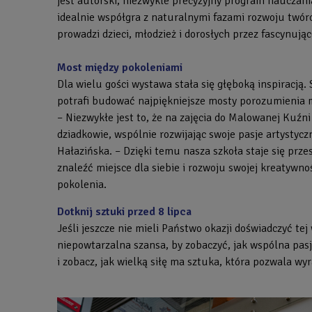
jest autorski, niezwykle precyzyjny program nauczan
idealnie współgra z naturalnymi fazami rozwoju twórc
prowadzi dzieci, młodzież i dorosłych przez fascynuj
Most między pokoleniami
Dla wielu gości wystawa stała się głęboką inspiracją
potrafi budować najpiękniejsze mosty porozumienia 
– Niezwykłe jest to, że na zajęcia do Malowanej Kuźni 
dziadkowie, wspólnie rozwijając swoje pasje artystycz
Hałazińska. – Dzięki temu nasza szkoła staje się prze
znaleźć miejsce dla siebie i rozwoju swojej kreatywno
pokolenia.
Dotknij sztuki przed 8 lipca
Jeśli jeszcze nie mieli Państwo okazji doświadczyć tej
niepowtarzalna szansa, by zobaczyć, jak wspólna pasj
i zobacz, jak wielką siłę ma sztuka, która pozwala wy