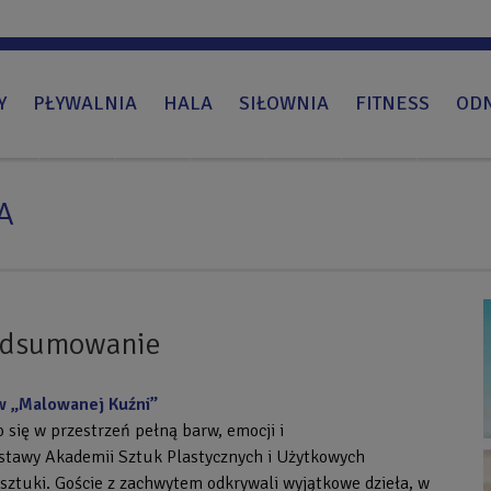
Y
PŁYWALNIA
HALA
SIŁOWNIA
FITNESS
OD
A
podsumowanie
ów „Malowanej Kuźni”
się w przestrzeń pełną barw, emocji i
stawy Akademii Sztuk Plastycznych i Użytkowych
uki. Goście z zachwytem odkrywali wyjątkowe dzieła, w