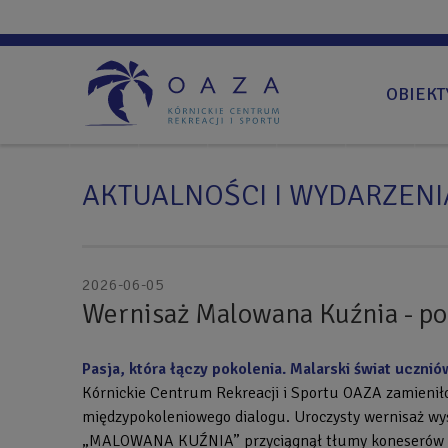
Przejdź
do
treści
OBIEKT
AKTUALNOŚCI I WYDARZENI
Back
2026-06-05
Wernisaż Malowana Kuźnia - 
to
top
Pasja, która łączy pokolenia. Malarski świat uczni
Kórnickie Centrum Rekreacji i Sportu OAZA zamieniło 
międzypokoleniowego dialogu. Uroczysty wernisaż wy
„MALOWANA KUŹNIA” przyciągnął tłumy koneserów szt