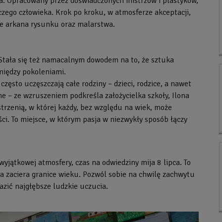
ia. Opracowany przez doświadczonych mistrzów i plastyków,
zego człowieka. Krok po kroku, w atmosferze akceptacji,
ące arkana rysunku oraz malarstwa.
. Stała się też namacalnym dowodem na to, że sztuka
między pokoleniami.
często uczęszczają całe rodziny – dzieci, rodzice, a nawet
ne – ze wzruszeniem podkreśla założycielka szkoły, Ilona
strzenią, w której każdy, bez względu na wiek, może
ści. To miejsce, w którym pasja w niezwykły sposób łączy
 wyjątkowej atmosfery, czas na odwiedziny mija 8 lipca. To
a zaciera granice wieku. Pozwól sobie na chwilę zachwytu
razić najgłębsze ludzkie uczucia.