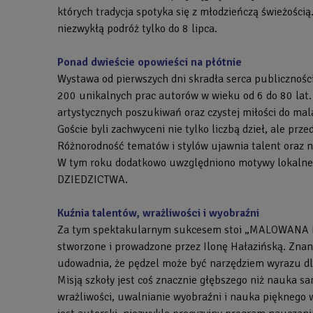
których tradycja spotyka się z młodzieńczą świeżością
niezwykłą podróż tylko do 8 lipca.
Ponad dwieście opowieści na płótnie
Wystawa od pierwszych dni skradła serca publicznośc
200 unikalnych prac autorów w wieku od 6 do 80 lat.
artystycznych poszukiwań oraz czystej miłości do mal
Goście byli zachwyceni nie tylko liczbą dzieł, ale p
Różnorodność tematów i stylów ujawnia talent oraz 
W tym roku dodatkowo uwzględniono motywy lokaln
DZIEDZICTWA.
Kuźnia talentów, wrażliwości i wyobraźni
Za tym spektakularnym sukcesem stoi „MALOWANA KU
stworzone i prowadzone przez Ilonę Hałazińską. Znan
udowadnia, że pędzel może być narzędziem wyrazu dla
Misją szkoły jest coś znacznie głębszego niż nauka s
wrażliwości, uwalnianie wyobraźni i nauka piękneg