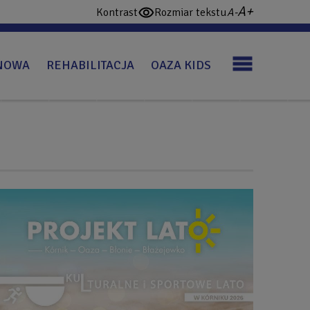
większa
domyślna
Kontrast
Rozmiar tekstu
włącz
czcionka
czcionka
wysoki
konstrast
NOWA
REHABILITACJA
OAZA KIDS